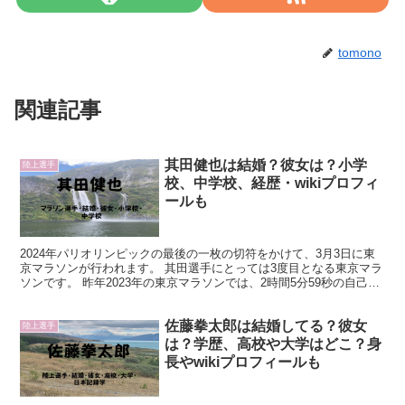
tomono
関連記事
其田健也は結婚？彼女は？小学
陸上選手
校、中学校、経歴・wikiプロフィ
ールも
2024年パリオリンピックの最後の一枚の切符をかけて、3月3日に東
京マラソンが行われます。 其田選手にとっては3度目となる東京マラ
ソンです。 昨年2023年の東京マラソンでは、2時間5分59秒の自己記
録を出しました。 そして、山下一貴選手に...
佐藤拳太郎は結婚してる？彼女
陸上選手
は？学歴、高校や大学はどこ？身
長やwikiプロフィールも