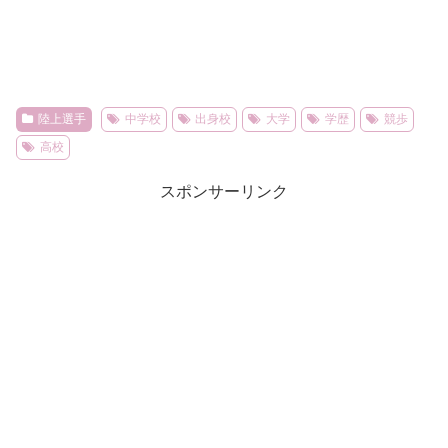
陸上選手
中学校
出身校
大学
学歴
競歩
高校
スポンサーリンク