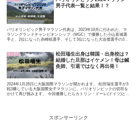
男子代表一覧と結果！？
パリオリンピック男子マラソン代表は、2023年10月に行われた、マ
ラソングランドチャンピオンシップ（MGC）で優勝した小山直城選
手と、2位になった赤崎暁選手、そして3位になった大迫傑選手の3人
が代表に決まりました。 大迫傑選手はリオオリンピ...
松田瑞生出身は韓国・出身校は？
陸上選手
結婚した旦那はイケメン！母は鍼
灸師、引退ではなく再出発！
2024年1月28日に大阪国際マラソンが開かれます。 松田瑞生選手が3
戦3勝している大阪国際女子マラソンに、パリオリンピックの切符を
かけて再び挑みます。 今回優勝したらカトリン・ドーレ(ドイツ)と並
ぶ大会最多4度目になります。 この記録とオ...
スポンサーリンク