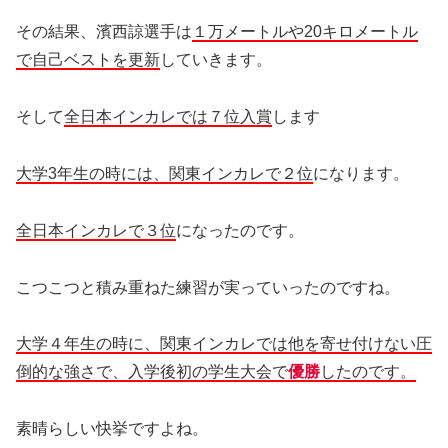
その結果、濱西諒選手は
１万メートルや20キロメートル
で自己ベストを更新
していきます。
そして
全日本インカレでは７位入賞
します
大学3年生の時には、関東インカレで２位
になります。
全日本インカレで３位
になったのです。
こつこつと積み重ねた練習が実っていったのですね。
大学４年生の時に、関東インカレでは他を寄せ付けない圧
倒的な強さで、入学後初の学生大会で
優勝
したのです。
素晴らしい快挙ですよね。