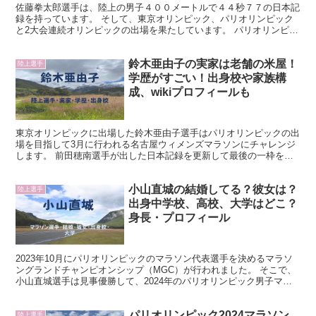
佐藤拳太郎選手は、陸上の男子４００メートルで４４秒７７の日本記
録を持っています。 そして、東京オリンピック、パリオリンピック
と2大会連続オリンピックの出場を果たしています。 パリオリンピッ
クの1600メートルリレーでは見事決勝まで進みました...
鈴木亜由子の実家は老舗の米屋！
陸上選手
学歴がすごい！出身校や家族構
成、wikiプロフィールも
東京オリンピックに出場した鈴木亜由子選手はパリオリンピックの出
場を目指して3月に行われる名古屋ウィメンズマラソンにチャレンジ
します。 前田穂南選手が出した日本記録を更新して最後の一枠を狙
えるのか、マラソンファンの注目を集めています。 200...
小山直城の結婚してる？彼女は？
陸上選手
出身中学校、高校、大学はどこ？
身長・プロフィール
2023年10月にパリオリンピックのマラソン代表選手を決めるマラソ
ングランドチャンピオンシップ（MGC）が行われました。 そこで、
小山直城選手は見事優勝して、2024年のパリオリンピック男子マラ
ソン日本代表の座を勝ち取りました。 パリオリン...
パリオリンピック2024マラソン
陸上選手